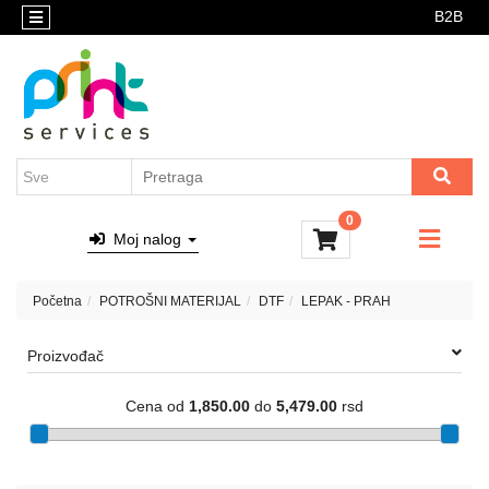
B2B
Kategorije
DTF
preslikači
AKCIJE
Brendovi
AKCIJSKI
Sve
PAKETI
o
kupovini
RASPRODAJA
0
Katalozi
NOVO
Moj nalog
U
Kontakt
PONUDI
Početna
POTROŠNI MATERIJAL
DTF
LEPAK - PRAH
ALATI
Proizvođač
GRAVIRANJE
REPROMATERIJAL
Cena od
1,850.00
do
5,479.00
rsd
KUTIJE
ZA
ŠOLJE