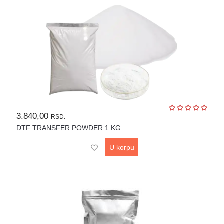
POTROŠNI
MATERIJAL
REZERVNI
DELOVI
TEKSTIL
TERMO
PRESE
3.840,00
ŠTAMPAČI
RSD.
DTF TRANSFER POWDER 1 KG
MAŠINE
U
U korpu
RENT
PROGRAMU