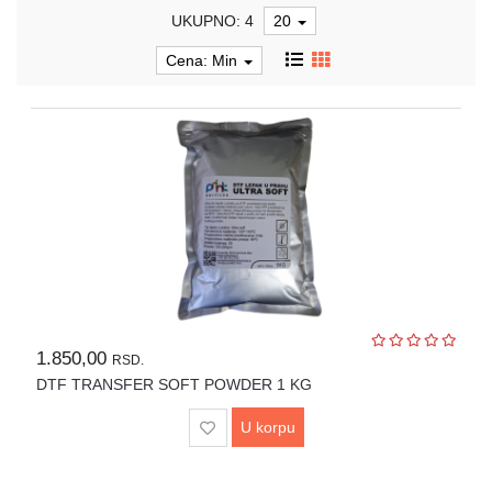
UKUPNO: 4
20
LASERI
Cena: Min
MAŠINE
ZA
DORADU
PEČATI
I
REPROMATERIJAL
POKLON
PROGRAM
PROMO
MATERIJAL
1.850,00
RSD.
ZA
DTF TRANSFER SOFT POWDER 1 KG
SUBLIMACIJU
U korpu
PROMO
OPREMA