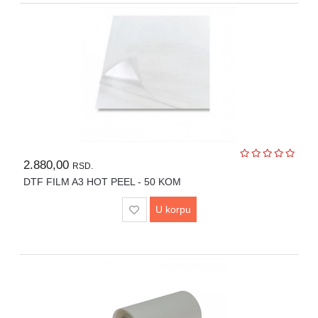
POTROŠNI
MATERIJAL
REZERVNI
DELOVI
TEKSTIL
TERMO
PRESE
2.880,00
ŠTAMPAČI
RSD.
DTF FILM A3 HOT PEEL - 50 KOM
MAŠINE
U
U korpu
RENT
PROGRAMU