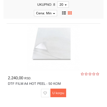
UKUPNO: 8
20
LASERI
Cena: Min
MAŠINE
ZA
DORADU
PEČATI
I
REPROMATERIJAL
POKLON
PROGRAM
PROMO
MATERIJAL
2.240,00
RSD.
ZA
DTF FILM A4 HOT PEEL - 50 KOM
SUBLIMACIJU
U korpu
PROMO
OPREMA