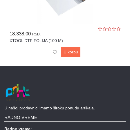
18.338,00
RSD.
XTOOL DTF FOLIJA (100 M)
U korpu
U našoj prodavnici imamo široku ponudu artikala.
RADNO VREME
Radno vreme: