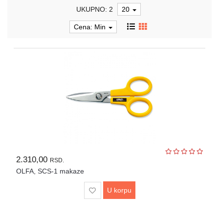
UKUPNO: 2
20
LASERI
Cena: Min
MAŠINE
ZA
DORADU
PEČATI
I
REPROMATERIJAL
POKLON
PROGRAM
PROMO
MATERIJAL
2.310,00
RSD.
ZA
OLFA, SCS-1 makaze
SUBLIMACIJU
U korpu
PROMO
OPREMA