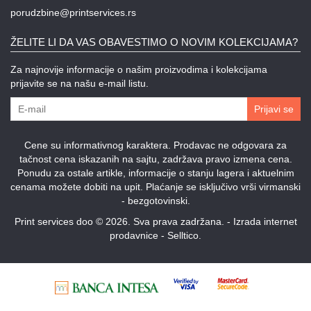
porudzbine@printservices.rs
ŽELITE LI DA VAS OBAVESTIMO O NOVIM KOLEKCIJAMA?
Za najnovije informacije o našim proizvodima i kolekcijama
prijavite se na našu e-mail listu.
Prijavi se
Cene su informativnog karaktera. Prodavac ne odgovara za
tačnost cena iskazanih na sajtu, zadržava pravo izmena cena.
Ponudu za ostale artikle, informacije o stanju lagera i aktuelnim
cenama možete dobiti na upit. Plaćanje se isključivo vrši virmanski
- bezgotovinski.
Print services doo © 2026. Sva prava zadržana. -
Izrada internet
prodavnice
-
Selltico.