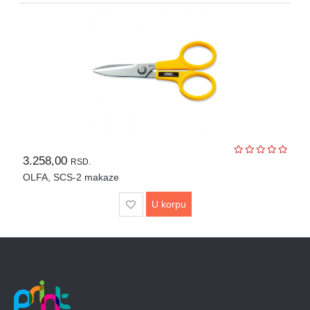
POTROŠNI
MATERIJAL
REZERVNI
DELOVI
TEKSTIL
TERMO
PRESE
3.258,00
ŠTAMPAČI
RSD.
OLFA, SCS-2 makaze
MAŠINE
U
U korpu
RENT
PROGRAMU