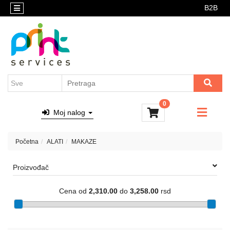
B2B
Kategorije
DTF
preslikači
AKCIJE
Brendovi
AKCIJSKI
Sve
PAKETI
o
kupovini
RASPRODAJA
0
Katalozi
NOVO
Moj nalog
U
Kontakt
PONUDI
Početna
ALATI
MAKAZE
ALATI
Proizvođač
GRAVIRANJE
REPROMATERIJAL
Cena od
2,310.00
do
3,258.00
rsd
KUTIJE
ZA
ŠOLJE