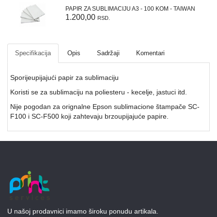
POTROŠNI
PAPIR ZA SUBLIMACIJU A3 - 100 KOM - TAIWAN
MATERIJAL
1.200,00
RSD.
REZERVNI
DELOVI
Specifikacija
Opis
Sadržaji
Komentari
TEKSTIL
Sporijeupijajući papir za sublimaciju
TERMO
Koristi se za sublimaciju na poliesteru - kecelje, jastuci itd.
PRESE
Nije pogodan za orignalne Epson sublimacione štampače SC-
ŠTAMPAČI
F100 i SC-F500 koji zahtevaju brzoupijajuće papire.
MAŠINE
U
RENT
PROGRAMU
U našoj prodavnici imamo široku ponudu artikala.