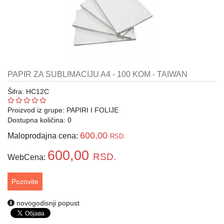
LASERI
MAŠINE
ZA
DORADU
PAPIR ZA SUBLIMACIJU A4 - 100 KOM - TAIWAN
PEČATI
I
Šifra: HC12C
REPROMATERIJAL
Proizvod iz grupe:
PAPIRI I FOLIJE
POKLON
Dostupna količina: 0
PROGRAM
600,00
Maloprodajna cena:
RSD.
PROMO
600,00
RSD.
WebCena:
MATERIJAL
ZA
SUBLIMACIJU
Pozovite
PROMO
novogodisnji popust
OPREMA