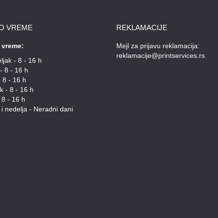
O VREME
REKLAMACIJE
 vreme:
Mejl za prijavu reklamacija:
reklamacije@printservices.rs
jak - 8 - 16 h
- 8 - 16 h
 8 - 16 h
k - 8 - 16 h
 8 - 16 h
i nedelja - Neradni dani