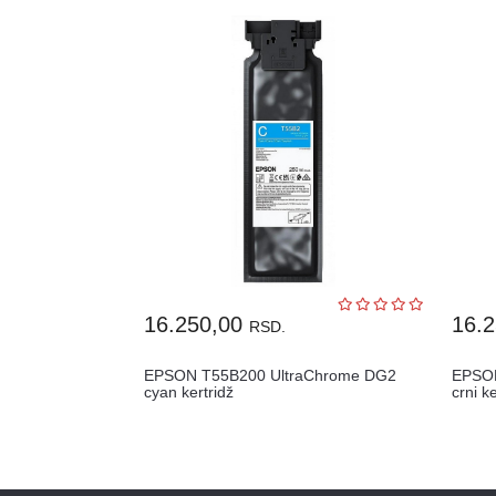
16.250,00
16.
RSD.
EPSON T55B200 UltraChrome DG2
EPSON
cyan kertridž
crni k