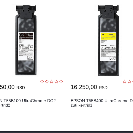
250,00
16.250,00
RSD.
RSD.
 T55B100 UltraChrome DG2
EPSON T55B400 UltraChrome 
ertridž
žuti kertridž