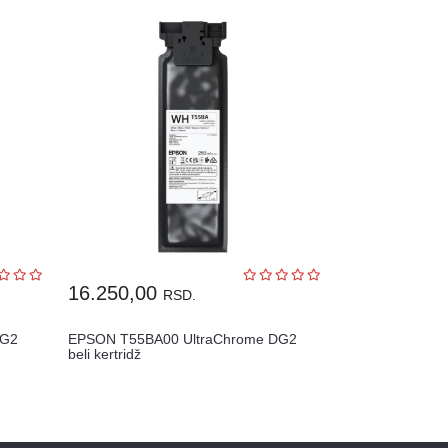
16.250,00
RSD.
DG2
EPSON T55BA00 UltraChrome DG2
beli kertridž