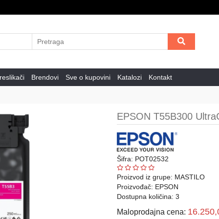
eslikači
Brendovi
Sve o kupovini
Katalozi
Kontakt
EPSON T55B300 UltraC
Šifra: POT02532
Proizvod iz grupe:
MASTILO
Proizvođač:
EPSON
Dostupna količina: 3
16.250
Maloprodajna cena: