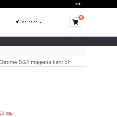
B2B
0
Moj nalog
hrome DG2 magenta kertridž
,00
RSD.